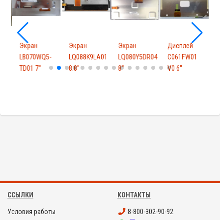
Экран
Экран
Экран
Дисплей
G03
LB070WQ5-
LQ088K9LA01
LQ080Y5DR04
C061FW01
TD01 7"
8.8"
8"
V0 6"
T
ССЫЛКИ
КОНТАКТЫ
Условия работы
8-800-302-90-92