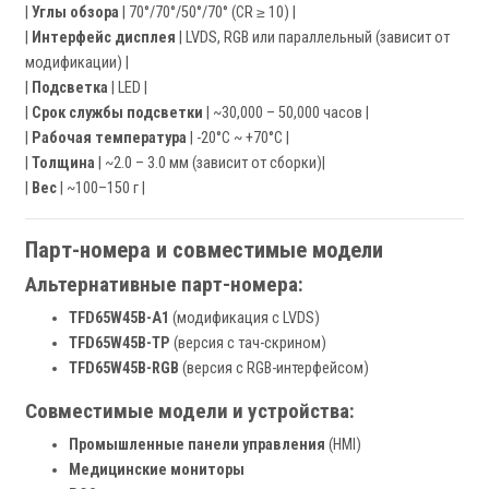
|
Углы обзора
| 70°/70°/50°/70° (CR ≥ 10) |
|
Интерфейс дисплея
| LVDS, RGB или параллельный (зависит от
модификации) |
|
Подсветка
| LED |
|
Срок службы подсветки
| ~30,000 – 50,000 часов |
|
Рабочая температура
| -20°C ~ +70°C |
|
Толщина
| ~2.0 – 3.0 мм (зависит от сборки)|
|
Вес
| ~100–150 г |
Парт-номера и совместимые модели
Альтернативные парт-номера:
TFD65W45B-A1
(модификация с LVDS)
TFD65W45B-TP
(версия с тач-скрином)
TFD65W45B-RGB
(версия с RGB-интерфейсом)
Совместимые модели и устройства:
Промышленные панели управления
(HMI)
Медицинские мониторы