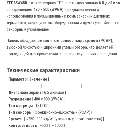
TFD65W45B
– это сенсорная TFT-панель диагональю
6.5 дюймов
с разрешением
480 × 800 (WVGA)
, предназначенная для
использования в промышленных и коммерческих дисплеях,
терминалах, медицинском оборудовании и других устройствах с
сенсорным управлением.
Панель обладает
емкостным сенсорным экраном (PCAP)
,
высокой яркостью и широкими углами обзора, что делает её
подходящей для применения в различных условиях освещения.
Технические характеристики
|
Параметр
|
Значение
|
|-----------------------------|----------------------------------|
|
Диагональ экрана
| 6.5 дюймов |
|
Разрешение
| 480 × 800 (WVGA) |
|
Тип матрицы
| TFT LCD |
|
Тип сенсора
| Проекционно-емкостный (PCAP) |
|
Яркость
| ~250–300 кд/м² (уточнить у производителя) |
|
Контрастность
| ~500:1 – 1000:1 |