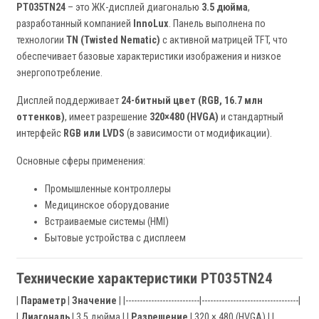
PT035TN24
– это ЖК-дисплей диагональю
3.5 дюйма
,
разработанный компанией
InnoLux
. Панель выполнена по
технологии
TN (Twisted Nematic)
с активной матрицей TFT, что
обеспечивает базовые характеристики изображения и низкое
энергопотребление.
Дисплей поддерживает
24-битный цвет (RGB, 16.7 млн
оттенков)
, имеет разрешение
320×480 (HVGA)
и стандартный
интерфейс
RGB или LVDS
(в зависимости от модификации).
Основные сферы применения:
Промышленные контроллеры
Медицинское оборудование
Встраиваемые системы (HMI)
Бытовые устройства с дисплеем
Технические характеристики PT035TN24
|
Параметр
|
Значение
| |--------------------------|----------------------------------|
|
Диагональ
| 3.5 дюйма | |
Разрешение
| 320 × 480 (HVGA) | |