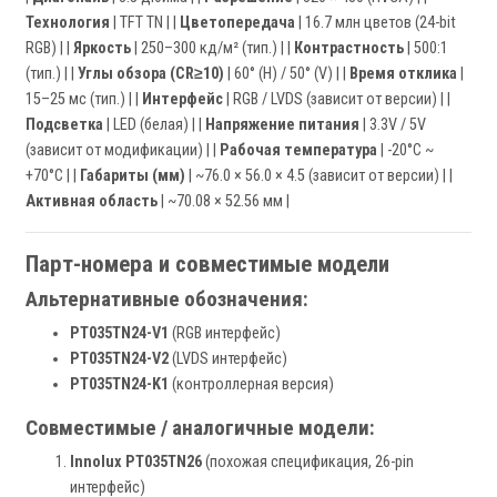
Технология
| TFT TN | |
Цветопередача
| 16.7 млн цветов (24-bit
RGB) | |
Яркость
| 250–300 кд/м² (тип.) | |
Контрастность
| 500:1
(тип.) | |
Углы обзора (CR≥10)
| 60° (H) / 50° (V) | |
Время отклика
|
15–25 мс (тип.) | |
Интерфейс
| RGB / LVDS (зависит от версии) | |
Подсветка
| LED (белая) | |
Напряжение питания
| 3.3V / 5V
(зависит от модификации) | |
Рабочая температура
| -20°C ~
+70°C | |
Габариты (мм)
| ~76.0 × 56.0 × 4.5 (зависит от версии) | |
Активная область
| ~70.08 × 52.56 мм |
Парт-номера и совместимые модели
Альтернативные обозначения:
PT035TN24-V1
(RGB интерфейс)
PT035TN24-V2
(LVDS интерфейс)
PT035TN24-K1
(контроллерная версия)
Совместимые / аналогичные модели:
Innolux PT035TN26
(похожая спецификация, 26-pin
интерфейс)