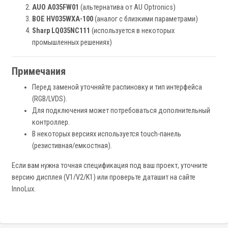
AUO A035FW01
(альтернатива от AU Optronics)
BOE HV035WXA-100
(аналог с близкими параметрами)
Sharp LQ035NC111
(используется в некоторых
промышленных решениях)
Примечания
Перед заменой уточняйте распиновку и тип интерфейса
(RGB/LVDS).
Для подключения может потребоваться дополнительный
контроллер.
В некоторых версиях используется touch-панель
(резистивная/емкостная).
Если вам нужна точная спецификация под ваш проект, уточните
версию дисплея (V1/V2/K1) или проверьте даташит на сайте
InnoLux.