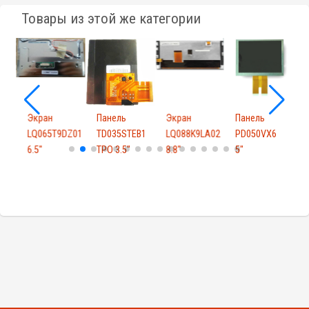
Товары из этой же категории
Экран
Панель
Экран
Панель
A01
LQ065T9DZ01
TD035STEB1
LQ088K9LA02
PD050VX6
6.5"
TPO 3.5"
8.8"
5"
6