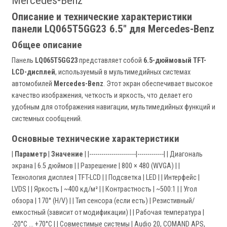
Mercedes-Benz
Описание и технические характеристики
панели LQ065T5GG23 6.5" для Mercedes-Benz
Общее описание
Панель
LQ065T5GG23
представляет собой
6.5-дюймовый TFT-
LCD-дисплей
, используемый в мультимедийных системах
автомобилей
Mercedes-Benz
. Этот экран обеспечивает высокое
качество изображения, четкость и яркость, что делает его
удобным для отображения навигации, мультимедийных функций и
системных сообщений.
Основные технические характеристики
|
Параметр
|
Значение
| |-----------------------|-------------| | Диагональ
экрана | 6.5 дюймов | | Разрешение | 800 × 480 (WVGA) | |
Технология дисплея | TFT-LCD | | Подсветка | LED | | Интерфейс |
LVDS | | Яркость | ~400 кд/м² | | Контрастность | ~500:1 | | Угол
обзора | 170° (H/V) | | Тип сенсора (если есть) | Резистивный/
емкостный (зависит от модификации) | | Рабочая температура |
-20°C ... +70°C | | Совместимые системы | Audio 20, COMAND APS,