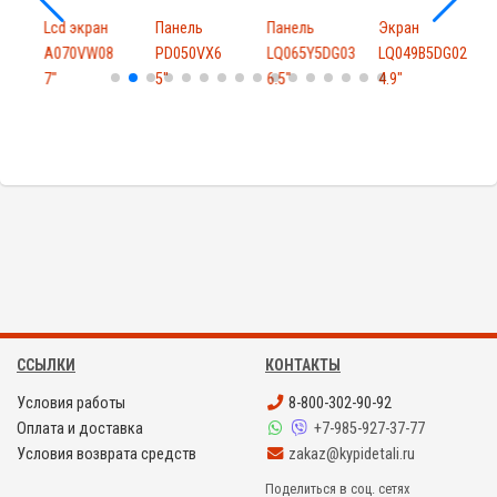
Lcd экран
Панель
Панель
Экран
R01
A070VW08
PD050VX6
LQ065Y5DG03
LQ049B5DG02
7"
5"
6.5"
4.9"
8
ССЫЛКИ
КОНТАКТЫ
Условия работы
8-800-302-90-92
Оплата и доставка
+7-985-927-37-77
Условия возврата средств
zakaz@kypidetali.ru
Поделиться в соц. сетях