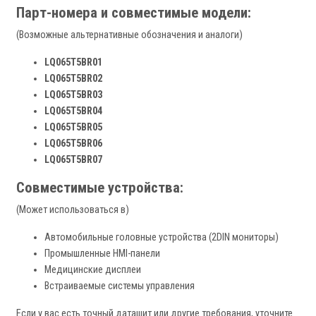
Парт-номера и совместимые модели:
(Возможные альтернативные обозначения и аналоги)
LQ065T5BR01
LQ065T5BR02
LQ065T5BR03
LQ065T5BR04
LQ065T5BR05
LQ065T5BR06
LQ065T5BR07
Совместимые устройства:
(Может использоваться в)
Автомобильные головные устройства (2DIN мониторы)
Промышленные HMI-панели
Медицинские дисплеи
Встраиваемые системы управления
Если у вас есть точный даташит или другие требования, уточните