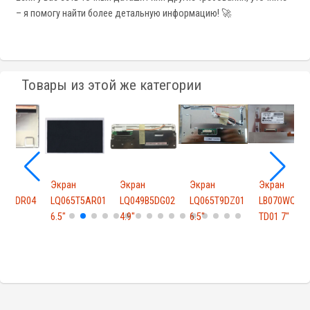
– я помогу найти более детальную информацию! 🚀
Товары из этой же категории
Экран
Экран
Экран
Экран
R04
LQ065T5AR01
LQ049B5DG02
LQ065T9DZ01
LB070WQ5-
6.5"
4.9"
6.5"
TD01 7"
V