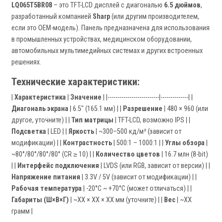
LQ065T5BR08
– это TFT-LCD дисплей с диагональю
6.5 дюймов
,
разработанный компанией
Sharp
(или другим производителем,
если это OEM-модель). Панель предназначена для использования
в промышленных устройствах, медицинском оборудовании,
автомобильных мультимедийных системах и других встроенных
решениях.
Технические характеристики:
|
Характеристика
|
Значение
| |--------------------------|--------------| |
Диагональ экрана
| 6.5" (165.1 мм) | |
Разрешение
| 480 × 960 (или
другое, уточните) | |
Тип матрицы
| TFT-LCD, возможно IPS | |
Подсветка
| LED | |
Яркость
| ~300–500 кд/м² (зависит от
модификации) | |
Контрастность
| 500:1 – 1000:1 | |
Углы обзора
|
~80°/80°/80°/80° (CR ≥ 10) | |
Количество цветов
| 16.7 млн (8-bit)
| |
Интерфейс подключения
| LVDS (или RGB, зависит от версии) | |
Напряжение питания
| 3.3V / 5V (зависит от модификации) | |
Рабочая температура
| -20°C ~ +70°C (может отличаться) | |
Габариты (Ш×В×Г)
| ~XX × XX × XX мм (уточните) | |
Вес
| ~XX
грамм |