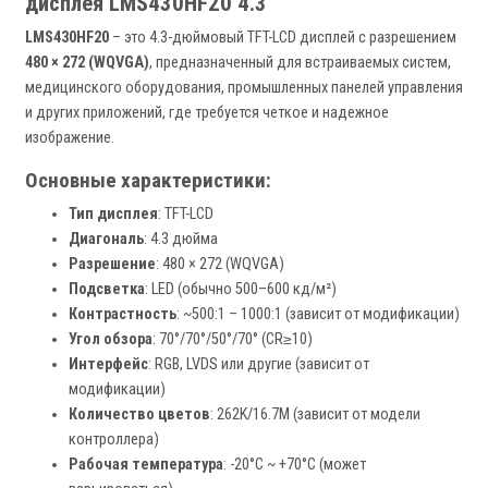
дисплея LMS430HF20 4.3"
LMS430HF20
– это 4.3-дюймовый TFT-LCD дисплей с разрешением
480 × 272 (WQVGA)
, предназначенный для встраиваемых систем,
медицинского оборудования, промышленных панелей управления
и других приложений, где требуется четкое и надежное
изображение.
Основные характеристики:
Тип дисплея
: TFT-LCD
Диагональ
: 4.3 дюйма
Разрешение
: 480 × 272 (WQVGA)
Подсветка
: LED (обычно 500–600 кд/м²)
Контрастность
: ~500:1 – 1000:1 (зависит от модификации)
Угол обзора
: 70°/70°/50°/70° (CR≥10)
Интерфейс
: RGB, LVDS или другие (зависит от
модификации)
Количество цветов
: 262K/16.7M (зависит от модели
контроллера)
Рабочая температура
: -20°C ~ +70°C (может