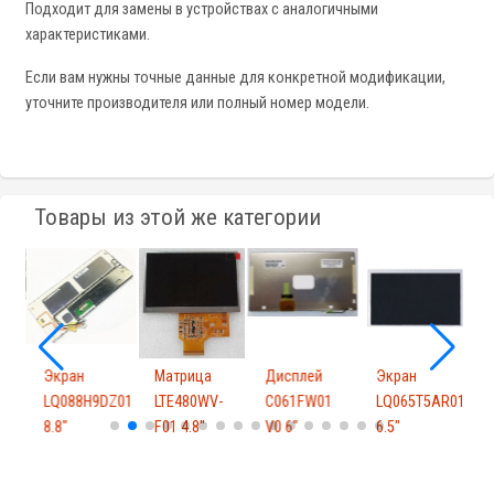
Подходит для замены в устройствах с аналогичными
характеристиками.
Если вам нужны точные данные для конкретной модификации,
уточните производителя или полный номер модели.
Товары из этой же категории
Экран
Матрица
Дисплей
Экран
A02
LQ088H9DZ01
LTE480WV-
C061FW01
LQ065T5AR01
8.8"
F01 4.8"
V0 6"
6.5"
6