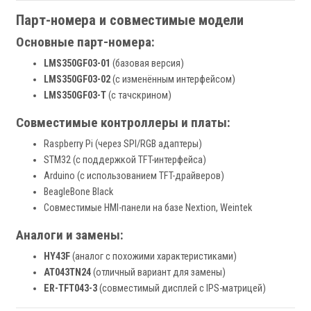
Парт-номера и совместимые модели
Основные парт-номера:
LMS350GF03-01
(базовая версия)
LMS350GF03-02
(с изменённым интерфейсом)
LMS350GF03-T
(с тачскрином)
Совместимые контроллеры и платы:
Raspberry Pi (через SPI/RGB адаптеры)
STM32 (с поддержкой TFT-интерфейса)
Arduino (с использованием TFT-драйверов)
BeagleBone Black
Совместимые HMI-панели на базе Nextion, Weintek
Аналоги и замены:
HY43F
(аналог с похожими характеристиками)
AT043TN24
(отличный вариант для замены)
ER-TFT043-3
(совместимый дисплей с IPS-матрицей)