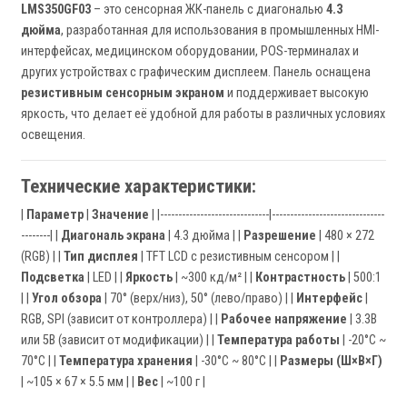
LMS350GF03
– это сенсорная ЖК-панель с диагональю
4.3
дюйма
, разработанная для использования в промышленных HMI-
интерфейсах, медицинском оборудовании, POS-терминалах и
других устройствах с графическим дисплеем. Панель оснащена
резистивным сенсорным экраном
и поддерживает высокую
яркость, что делает её удобной для работы в различных условиях
освещения.
Технические характеристики:
|
Параметр
|
Значение
| |------------------------------|-------------------------------
--------| |
Диагональ экрана
| 4.3 дюйма | |
Разрешение
| 480 × 272
(RGB) | |
Тип дисплея
| TFT LCD с резистивным сенсором | |
Подсветка
| LED | |
Яркость
| ~300 кд/м² | |
Контрастность
| 500:1
| |
Угол обзора
| 70° (верх/низ), 50° (лево/право) | |
Интерфейс
|
RGB, SPI (зависит от контроллера) | |
Рабочее напряжение
| 3.3В
или 5В (зависит от модификации) | |
Температура работы
| -20°C ~
70°C | |
Температура хранения
| -30°C ~ 80°C | |
Размеры (Ш×В×Г)
| ~105 × 67 × 5.5 мм | |
Вес
| ~100 г |