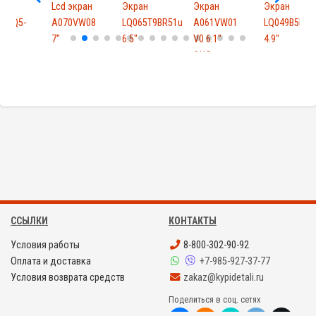
Lcd экран
Экран
Экран
Экран
-
A070VW08
LQ065T9BR51u
A061VW01
LQ049B5DG02
7"
6.5"
V0 6.1"
4.9"
8
AUO
ССЫЛКИ
КОНТАКТЫ
Условия работы
8-800-302-90-92
Оплата и доставка
+7-985-927-37-77
Условия возврата средств
zakaz@kypidetali.ru
Поделиться в соц. сетях