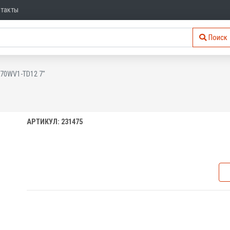
нтакты
Поиск
070WV1-TD12 7"
АРТИКУЛ: 231475