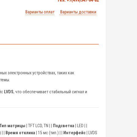
тел. +7(499)347-04-82
Варианты оплат
Варианты доставки
ных электронных устройствах, таких как
темы.
йс
LVDS
, что обеспечивает стабильный сигнал и
Тип матрицы
| TFT LCD, TN | |
Подсветка
| LED | |
 | |
Время отклика
| 15 мс (тип.) | |
Интерфейс
| LVDS