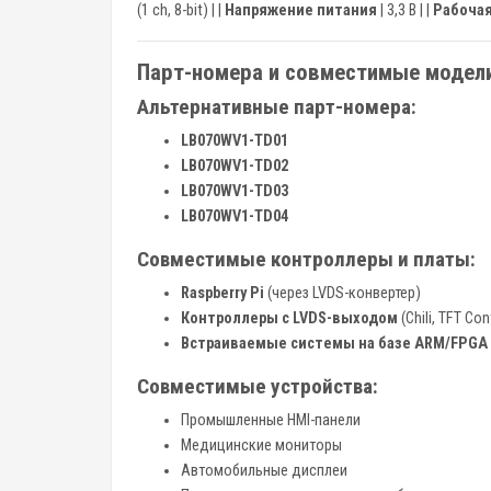
(1 ch, 8-bit) | |
Напряжение питания
| 3,3 В | |
Рабочая
Парт-номера и совместимые модел
Альтернативные парт-номера:
LB070WV1-TD01
LB070WV1-TD02
LB070WV1-TD03
LB070WV1-TD04
Совместимые контроллеры и платы:
Raspberry Pi
(через LVDS-конвертер)
Контроллеры с LVDS-выходом
(Chili, TFT Con
Встраиваемые системы на базе ARM/FPGA
Совместимые устройства:
Промышленные HMI-панели
Медицинские мониторы
Автомобильные дисплеи