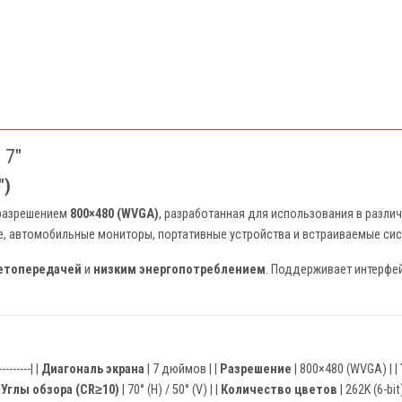
 7"
")
 разрешением
800×480 (WVGA)
, разработанная для использования в различ
 автомобильные мониторы, портативные устройства и встраиваемые сис
етопередачей
и
низким энергопотреблением
. Поддерживает интерфе
---------| |
Диагональ экрана
| 7 дюймов | |
Разрешение
| 800×480 (WVGA) | |
|
Углы обзора (CR≥10)
| 70° (H) / 50° (V) | |
Количество цветов
| 262K (6-bit)