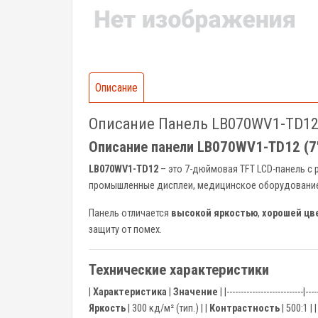
Описание
Описание Панель LB070WV1-TD12
Описание панели LB070WV1-TD12 (7
LB070WV1-TD12
– это 7-дюймовая TFT LCD-панель с
промышленные дисплеи, медицинское оборудование,
Панель отличается
высокой яркостью
,
хорошей цв
защиту от помех.
Технические характеристики
|
Характеристика
|
Значение
| |---------------------------|----
Яркость
| 300 кд/м² (тип.) | |
Контрастность
| 500:1 | 