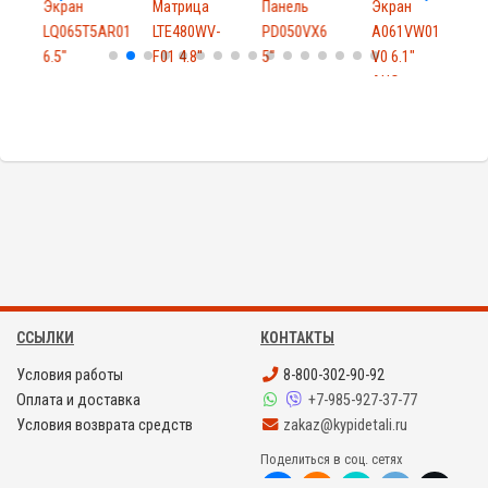
Экран
Матрица
Панель
Экран
8
LQ065T5AR01
LTE480WV-
PD050VX6
A061VW01
6.5"
F01 4.8"
5"
V0 6.1"
8
AUO
ССЫЛКИ
КОНТАКТЫ
Условия работы
8-800-302-90-92
Оплата и доставка
+7-985-927-37-77
Условия возврата средств
zakaz@kypidetali.ru
Поделиться в соц. сетях