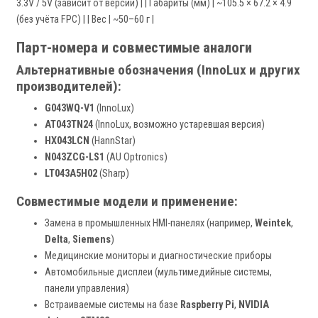
3.3V / 5V (зависит от версии) | | Габариты (мм) | ~105.5 × 67.2 × 4.9
(без учёта FPC) | | Вес | ~50–60 г |
Парт-номера и совместимые аналоги
Альтернативные обозначения (InnoLux и других
производителей):
G043WQ-V1
(InnoLux)
AT043TN24
(InnoLux, возможно устаревшая версия)
HX043LCN
(HannStar)
N043ZCG-LS1
(AU Optronics)
LT043A5H02
(Sharp)
Совместимые модели и применение:
Замена в промышленных HMI-панелях (например,
Weintek
,
Delta
,
Siemens
)
Медицинские мониторы и диагностические приборы
Автомобильные дисплеи (мультимедийные системы,
панели управления)
Встраиваемые системы на базе
Raspberry Pi
,
NVIDIA