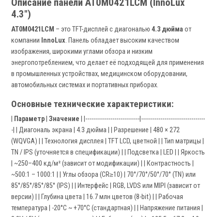
Описание панели AT0M0421LCM (InnoLux
4.3")
AT0M0421LCM
– это TFT-дисплей с диагональю
4.3 дюйма
от
компании
InnoLux
. Панель обладает высоким качеством
изображения, широкими углами обзора и низким
энергопотреблением, что делает её подходящей для применения
в промышленных устройствах, медицинском оборудовании,
автомобильных системах и портативных приборах.
Основные технические характеристики:
|
Параметр
|
Значение
| |----------------------------|---------------------------------
-| | Диагональ экрана | 4.3 дюйма | | Разрешение | 480 × 272
(WQVGA) | | Технология дисплея | TFT LCD, цветной | | Тип матрицы |
TN / IPS (уточняется в спецификации) | | Подсветка | LED | | Яркость
| ~250–400 кд/м² (зависит от модификации) | | Контрастность |
~500:1 – 1000:1 | | Углы обзора (CR≥10) | 70°/70°/50°/70° (TN) или
85°/85°/85°/85° (IPS) | | Интерфейс | RGB, LVDS или MIPI (зависит от
версии) | | Глубина цвета | 16.7 млн цветов (8-bit) | | Рабочая
температура | -20°C ~ +70°C (стандартная) | | Напряжение питания |