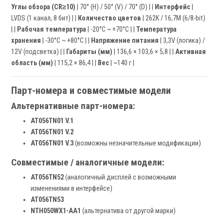
Углы обзора (CR≥10)
| 70° (H) / 50° (V) / 70° (D) | |
Интерфейс
|
LVDS (1 канал, 8 бит) | |
Количество цветов
| 262K / 16,7M (6/8-bit)
| |
Рабочая температура
| -20°C ~ +70°C | |
Температура
хранения
| -30°C ~ +80°C | |
Напряжение питания
| 3,3V (логика) /
12V (подсветка) | |
Габариты (мм)
| 136,6 × 103,6 × 5,8 | |
Активная
область (мм)
| 115,2 × 86,4 | |
Вес
| ~140 г |
Парт-номера и совместимые модели
Альтернативные парт-номера:
AT056TN01 V.1
AT056TN01 V.2
AT056TN01 V.3
(возможны незначительные модификации)
Совместимые / аналогичные модели:
AT056TN52
(аналогичный дисплей с возможными
изменениями в интерфейсе)
AT056TN53
NTH050WX1-AA1
(альтернатива от другой марки)