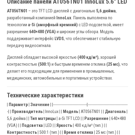
Описание панели AT056TN01 InnoLux 5.6" LED
AT056TN01
– это TFT LCD-дисплей с диагональю
5,6 дюйма
,
разработанный компанией
InnoLux
. Панель выполнена по
технологии
a-Si (аморфный кремний)
с LED-подсветкой, имеет
разрешение
640×480 (VGA)
и широкие углы обзора. Модуль
поддерживает интерфейс
LVDS
, что обеспечивает стабильную
передачу видеосигнала.
Дисплей обладает высокой яркостью
(400 кд/м²)
, хорошей
контрастностью
(500:1)
и быстрым временем отклика
(25 мс)
, что
делает его подходящим для применения в промышленных,
медицинских, автомобильных и портативных устройствах.
Технические характеристики
|
Параметр
|
Значение
| |----------------------------|---------------------------------
-| |
Производитель
| InnoLux | |
Модель
| AT056TN01 | |
Диагональ
|
5,6 дюйма | |
Тип матрицы
| a-Si TFT LCD | |
Разрешение
| 640×480
(VGA) | |
Подсветка
| LED | |
Яркость
| 400 кд/м² (тип.) | |
Контрастность
| 500:1 (тип.) | |
Время отклика
| 25 мс (тип.) | |