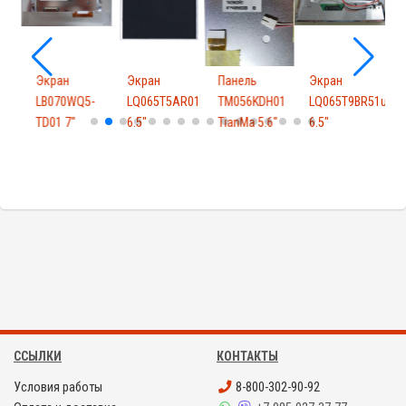
Экран
Экран
Панель
Экран
G02
LB070WQ5-
LQ065T5AR01
TM056KDH01
LQ065T9BR51u
TD01 7"
6.5"
TianMa 5.6"
6.5"
6
ССЫЛКИ
КОНТАКТЫ
Условия работы
8-800-302-90-92