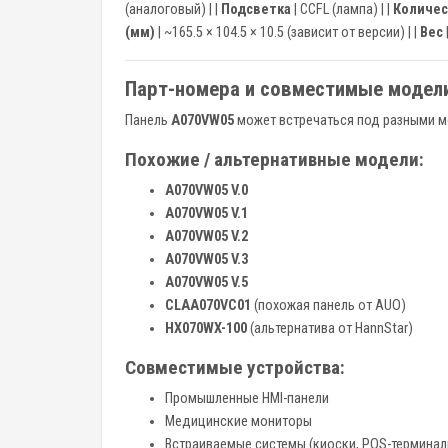
(аналоговый) | |
Подсветка
| CCFL (лампа) | |
Количес
(мм)
| ~165.5 × 104.5 × 10.5 (зависит от версии) | |
Вес
Парт-номера и совместимые модел
Панель
A070VW05
может встречаться под разными мо
Похожие / альтернативные модели:
A070VW05 V.0
A070VW05 V.1
A070VW05 V.2
A070VW05 V.3
A070VW05 V.5
CLAA070VC01
(похожая панель от AUO)
HX070WX-100
(альтернатива от HannStar)
Совместимые устройства:
Промышленные HMI-панели
Медицинские мониторы
Встраиваемые системы (киоски, POS-терминал