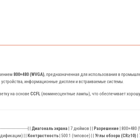
ешением
800×480 (WVGA)
, предназначенная для использования в промышле
 устройства, информационные дисплеи и встраиваемые системы.
ветку на основе
CCFL
(люминесцентные лампы), что обеспечивает хорошу
-----------------------| |
Диагональ экрана
| 7 дюймов | |
Разрешение
| 800×480 (
одификации) | |
Контрастность
| 500:1 (типовое) | |
Углы обзора (CR≥10)
| 