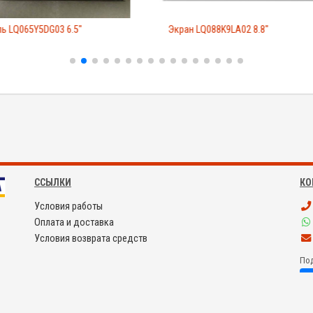
ь LQ065Y5DG03 6.5"
Экран LQ088K9LA02 8.8"
ССЫЛКИ
КО
Условия работы
Оплата и доставка
Условия возврата средств
Под