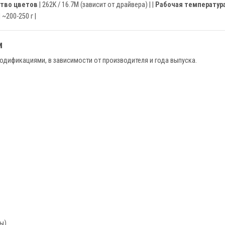
тво цветов
| 262K / 16.7M (зависит от драйвера) | |
Рабочая температур
| ~200-250 г |
и
дификациями, в зависимости от производителя и года выпуска.
ы)