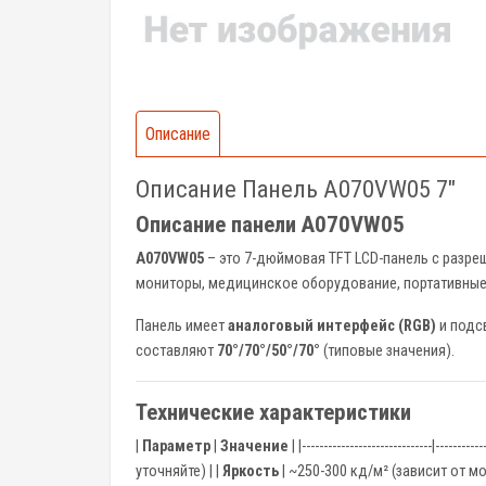
Описание
Описание Панель A070VW05 7"
Описание панели A070VW05
A070VW05
– это 7-дюймовая TFT LCD-панель с разр
мониторы, медицинское оборудование, портативные
Панель имеет
аналоговый интерфейс (RGB)
и подс
составляют
70°/70°/50°/70°
(типовые значения).
Технические характеристики
|
Параметр
|
Значение
| |------------------------------|-----------
уточняйте) | |
Яркость
| ~250-300 кд/м² (зависит от м