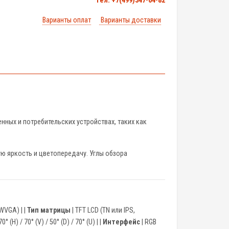
тел. +7(499)347-04-82
Варианты оплат
Варианты доставки
нных и потребительских устройствах, таких как
ю яркость и цветопередачу. Углы обзора
WVGA) | |
Тип матрицы
| TFT LCD (TN или IPS,
70° (H) / 70° (V) / 50° (D) / 70° (U) | |
Интерфейс
| RGB