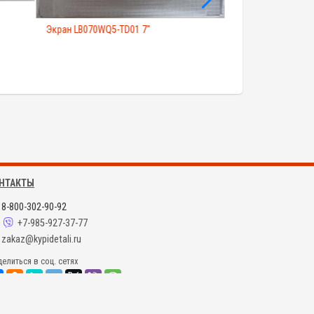
Экран LB070WQ5-TD01 7"
Экран A061VW01 V
НТАКТЫ
8-800-302-90-92
+7-985-927-37-77
zakaz@kypidetali.ru
елиться в соц. сетях