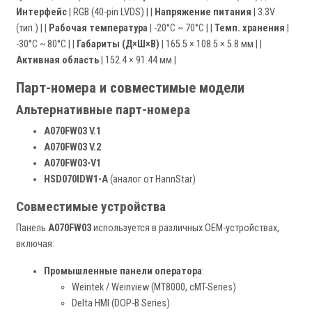
Интерфейс
| RGB (40-pin LVDS) | |
Напряжение питания
| 3.3V
(тип.) | |
Рабочая температура
| -20°C ~ 70°C | |
Темп. хранения
|
-30°C ~ 80°C | |
Габариты (Д×Ш×В)
| 165.5 × 108.5 × 5.8 мм | |
Активная область
| 152.4 × 91.44 мм |
Парт-номера и совместимые модели
Альтернативные парт-номера
A070FW03 V.1
A070FW03 V.2
A070FW03-V1
HSD070IDW1-A
(аналог от HannStar)
Совместимые устройства
Панель
A070FW03
используется в различных OEM-устройствах,
включая:
Промышленные панели оператора
:
Weintek / Weinview (MT8000, cMT-Series)
Delta HMI (DOP-B Series)