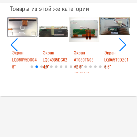
Товары из этой же категории
Экран
Экран
Экран
Экран
A01
LQ080Y5DR04
LQ049B5DG02
AT080TN03
LQ065T9DZ01
8"
4.9"
V2 8"
6.5"
V
INNOLUX