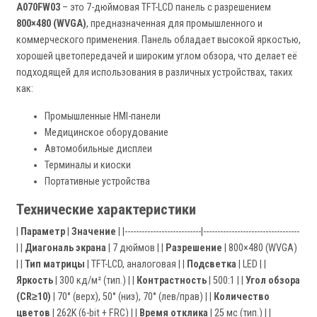
A070FW03
– это 7-дюймовая TFT-LCD панель с разрешением
800×480 (WVGA)
, предназначенная для промышленного и
коммерческого применения. Панель обладает высокой яркостью,
хорошей цветопередачей и широким углом обзора, что делает её
подходящей для использования в различных устройствах, таких
как:
Промышленные HMI-панели
Медицинское оборудование
Автомобильные дисплеи
Терминалы и киоски
Портативные устройства
Технические характеристики
|
Параметр
|
Значение
| |---------------------------|----------------------------------
| |
Диагональ экрана
| 7 дюймов | |
Разрешение
| 800×480 (WVGA)
| |
Тип матрицы
| TFT-LCD, аналоговая | |
Подсветка
| LED | |
Яркость
| 300 кд/м² (тип.) | |
Контрастность
| 500:1 | |
Угол обзора
(CR≥10)
| 70° (верх), 50° (низ), 70° (лев/прав) | |
Количество
цветов
| 262K (6-bit + FRC) | |
Время отклика
| 25 мс (тип.) | |