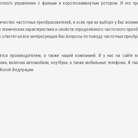
тотного управления с фазным и короткозамкнутым ротором. И это п
чество частотных преобразователей, и если при их выборе у Вас возни
у технических характеристики и свойств определённого частотного прео
ро ответят на все интересующие Вас вопросы по поводу частотных прео
уется производителем, а также нашей компанией. И у нас на сайте 
ики, включая автомобили, ноутбуки, а также мобильные телефоны. А та
ийской Федерации.