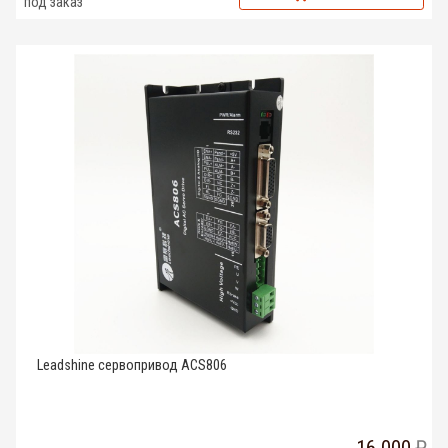
под заказ
Leadshine сервопривод ACS806