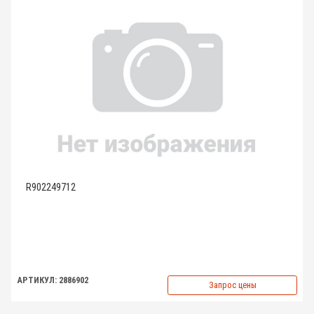
R902249712
АРТИКУЛ: 2886902
Запрос цены