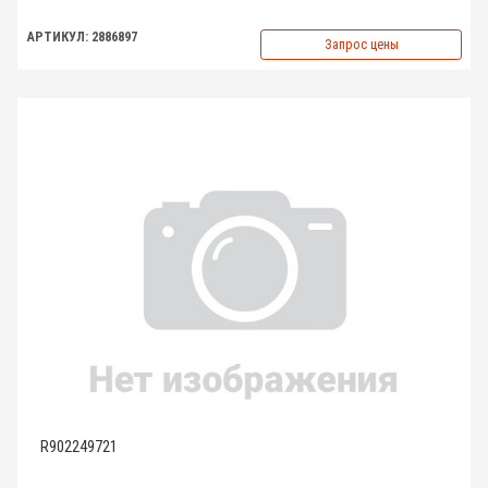
АРТИКУЛ: 2886897
Запрос цены
R902249721