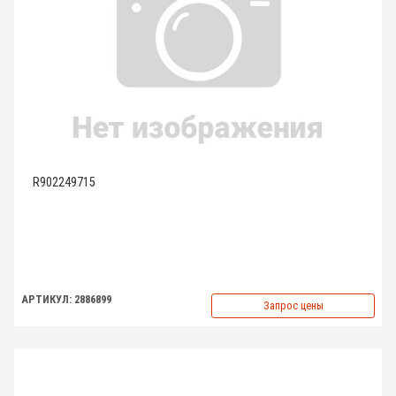
R902249715
АРТИКУЛ: 2886899
Запрос цены