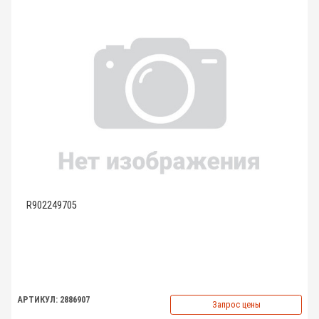
R902249705
АРТИКУЛ: 2886907
Запрос цены