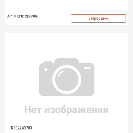
АРТИКУЛ: 2886909
Запрос цены
R902249703