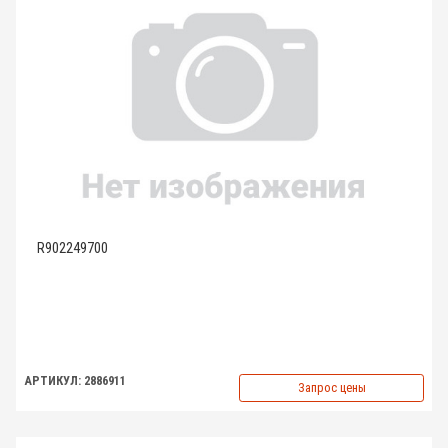
R902249700
АРТИКУЛ: 2886911
Запрос цены