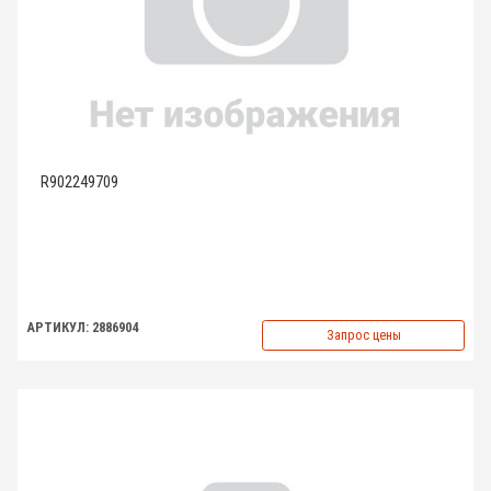
R902249709
АРТИКУЛ: 2886904
Запрос цены