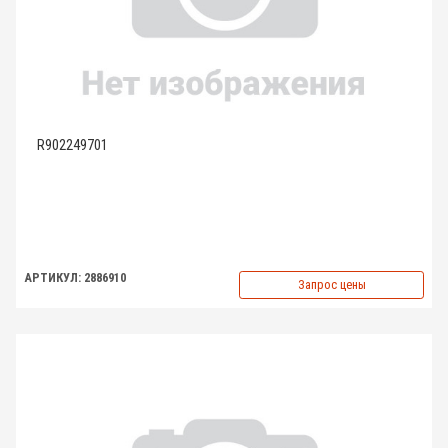
R902249701
АРТИКУЛ: 2886910
Запрос цены