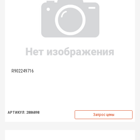
R902249716
АРТИКУЛ: 2886898
Запрос цены